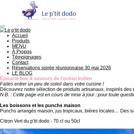
Passer
au
contenu
principal
Accueil
Produits
MENU
À Propos
Témoignages
Contact
Réservations soirée réunionnaise 30 mai 2026
LE BLOG
Épicerie fine & saveurs de l’océan Indien
Faites entrer un peu de soleil dans votre cuisine !
Découvrez notre sélection de produits artisanaux, inspirés des tr
N.B. : Cette page est en cours de mise à jour : pour toute quest
Les boissons et les punchs maison
Punchs arrangés maison, jus tropicaux, bières locales… Des sav
Citron Vert du p'tit dodo - 70 cl ou 50cl